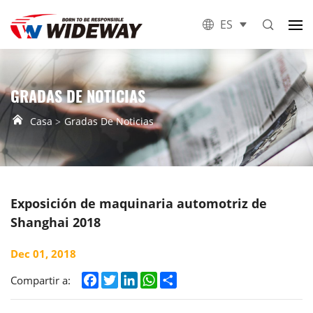
ES
GRADAS DE NOTICIAS
Casa
Gradas De Noticias
Exposición de maquinaria automotriz de
Shanghai 2018
Dec 01, 2018
Facebook
Twitter
LinkedIn
WhatsApp
Share
Compartir a: