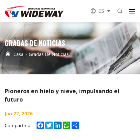
ES
GRADAS DE NOTICIAS
Casa
Gradas De Noticias
Pioneros en hielo y nieve, impulsando el
futuro
Jan 22, 2026
Facebook
Twitter
LinkedIn
WhatsApp
Share
Compartir a: